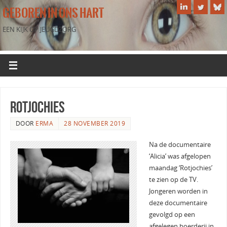
GEBOREN IN ONS HART
EEN KIJK OP JEUGDZORG
Rotjochies
DOOR
ERMA
28 NOVEMBER 2019
Na de documentaire
‘Alicia’ was afgelopen
maandag ‘Rotjochies’
te zien op de TV.
Jongeren worden in
deze documentaire
gevolgd op een
afgelegen boerderij in