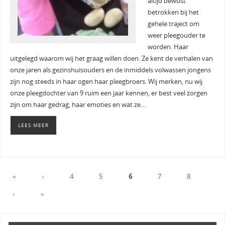
altijd bewust
betrokken bij het
gehele traject om
weer pleegouder te
worden. Haar
uitgelegd waarom wij het graag willen doen. Ze kent de verhalen van
onze jaren als gezinshuisouders en de inmiddels volwassen jongens
zijn nog steeds in haar ogen haar pleegbroers. Wij merken, nu wij
onze pleegdochter van 9 ruim een jaar kennen, er best veel zorgen
zijn om haar gedrag, haar emoties en wat ze…
LEES MEER
«
‹
4
5
6
7
8
›
»