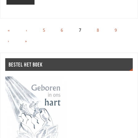
«
‹
5
6
7
8
9
›
»
BESTEL HET BOEK