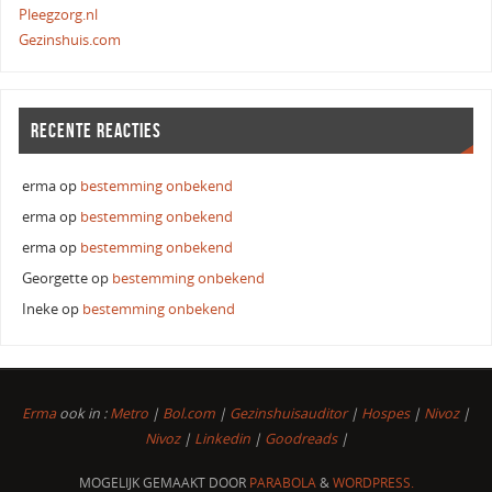
Pleegzorg.nl
Gezinshuis.com
RECENTE REACTIES
erma
op
bestemming onbekend
erma
op
bestemming onbekend
erma
op
bestemming onbekend
Georgette
op
bestemming onbekend
Ineke
op
bestemming onbekend
Erma
ook in :
Metro
|
Bol.com
|
Gezinshuisauditor
|
Hospes
|
Nivoz
|
Nivoz
|
Linkedin
|
Goodreads
|
MOGELIJK GEMAAKT DOOR
PARABOLA
&
WORDPRESS.