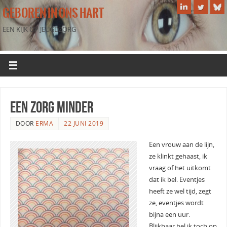
GEBOREN IN ONS HART
EEN KIJK OP JEUGDZORG
een zorg minder
DOOR
ERMA
22 JUNI 2019
Een vrouw aan de lijn,
ze klinkt gehaast, ik
vraag of het uitkomt
dat ik bel. Eventjes
heeft ze wel tijd, zegt
ze, eventjes wordt
bijna een uur.
Blijkbaar bel ik toch op