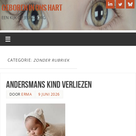
GEBOREN IN ONS HART
EEN KIJK OP JEUGDZORG
CATEGORIE:
ZONDER RUBRIEK
andersmans kind verliezen
DOOR
ERMA
9 JUNI 2026