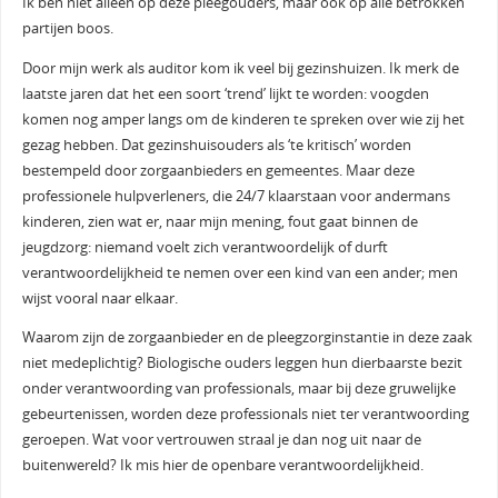
Ik ben niet alleen op deze pleegouders, maar ook op alle betrokken
partijen boos.
Door mijn werk als auditor kom ik veel bij gezinshuizen. Ik merk de
laatste jaren dat het een soort ‘trend’ lijkt te worden: voogden
komen nog amper langs om de kinderen te spreken over wie zij het
gezag hebben. Dat gezinshuisouders als ‘te kritisch’ worden
bestempeld door zorgaanbieders en gemeentes. Maar deze
professionele hulpverleners, die 24/7 klaarstaan voor andermans
kinderen, zien wat er, naar mijn mening, fout gaat binnen de
jeugdzorg: niemand voelt zich verantwoordelijk of durft
verantwoordelijkheid te nemen over een kind van een ander; men
wijst vooral naar elkaar.
Waarom zijn de zorgaanbieder en de pleegzorginstantie in deze zaak
niet medeplichtig? Biologische ouders leggen hun dierbaarste bezit
onder verantwoording van professionals, maar bij deze gruwelijke
gebeurtenissen, worden deze professionals niet ter verantwoording
geroepen. Wat voor vertrouwen straal je dan nog uit naar de
buitenwereld? Ik mis hier de openbare verantwoordelijkheid.