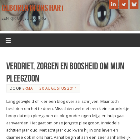
GEBOREN IN ONS HART
EEN KIJK OP JEUGDZORG
verdriet, zorgen en boosheid om mijn
pleegzoon
DOOR
ERMA
30 AUGUSTUS 2014
Lang getwijfeld of ik er een blog over zal schrijven. Maar toch
besloten om het te doen. Misschien wel met een klein sprankeltje
hoop dat mijn pleegzoon dit blog onder ogen krijgt en hulp gaat
aanvaarden. Het gaat om onze jongste pleegzoon, inmiddels
achttien jaar oud. Met acht jaar oud kwam hij in ons leven en
daarmee ook in ons hart. Vanaf begin af aan een zeer aanhankelijk