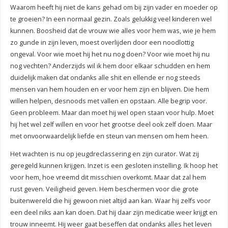
Waarom heeft hij niet de kans gehad om bij zijn vader en moeder op
te groeien? In een normaal gezin. Zoals gelukkig veel kinderen wel
kunnen. Boosheid dat de vrouw wie alles voor hem was, wie je hem
zo gunde in zijn leven, moest overlijden door een noodlottig
ongeval. Voor wie moet hij het nu nog doen? Voor wie moet hij nu
nog vechten? Anderzijds wil ik hem door elkaar schudden en hem
duidelijk maken dat ondanks alle shit en ellende er nog steeds
mensen van hem houden en er voor hem zijn en blijven. Die hem
willen helpen, desnoods met vallen en opstaan. Alle begrip voor.
Geen probleem. Maar dan moet hij wel open staan voor hulp. Moet
hij het wel zelf willen en voor het grootse deel ook zelf doen. Maar
met onvoorwaardelijk liefde en steun van mensen om hem heen.
Het wachten is nu op jeugdreclassering en zijn curator. Wat zij
geregeld kunnen krijgen. Inzet is een gesloten instelling. Ik hoop het
voor hem, hoe vreemd dit misschien overkomt. Maar dat zal hem
rust geven. Veiligheid geven. Hem beschermen voor die grote
buitenwereld die hij gewoon niet altijd aan kan. Waar hij zelfs voor
een deel niks aan kan doen. Dat hij daar zijn medicatie weer krijgt en
trouw inneemt. Hij weer gaat beseffen dat ondanks alles het leven