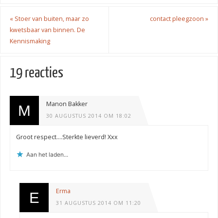
«
Stoer van buiten, maar zo
contact pleegzoon
»
kwetsbaar van binnen. De
Kennismaking
19 reacties
Manon Bakker
30 AUGUSTUS 2014 OM 18:02
Groot respect….Sterkte lieverd! Xxx
Aan het laden...
Erma
31 AUGUSTUS 2014 OM 11:20