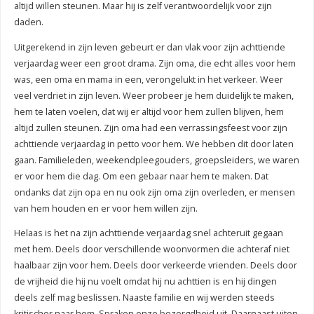
altijd willen steunen. Maar hij is zelf verantwoordelijk voor zijn
daden.
Uitgerekend in zijn leven gebeurt er dan vlak voor zijn achttiende
verjaardag weer een groot drama. Zijn oma, die echt alles voor hem
was, een oma en mama in een, verongelukt in het verkeer. Weer
veel verdriet in zijn leven. Weer probeer je hem duidelijk te maken,
hem te laten voelen, dat wij er altijd voor hem zullen blijven, hem
altijd zullen steunen. Zijn oma had een verrassingsfeest voor zijn
achttiende verjaardag in petto voor hem. We hebben dit door laten
gaan. Familieleden, weekendpleegouders, groepsleiders, we waren
er voor hem die dag. Om een gebaar naar hem te maken. Dat
ondanks dat zijn opa en nu ook zijn oma zijn overleden, er mensen
van hem houden en er voor hem willen zijn.
Helaas is het na zijn achttiende verjaardag snel achteruit gegaan
met hem. Deels door verschillende woonvormen die achteraf niet
haalbaar zijn voor hem. Deels door verkeerde vrienden. Deels door
de vrijheid die hij nu voelt omdat hij nu achttien is en hij dingen
deels zelf mag beslissen. Naaste familie en wij werden steeds
kritischer naar hem. Spraken onze bezorgdheid uit. Daarnaast uiten