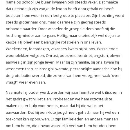
name op school. De buien kwamen ook steeds vaker. Dat maakte
dat uiteindelijk zijn voogd de knoop heeft doorgehakt en heeft
besloten hem weer in een leefgroep te plaatsen. Zijn hechting werd
steeds groter naar ons, maar daarmee zijn gedrag steeds
onhandelbaarder. Door wisselende groepsleiders hoeft hij die
hechting minder aan te gaan. Heftig, maar uiteindelijk wel de juiste
keuze. Hij bleef een belangrijke rol spelen in ons leven.
Weekenden, feestdagen, vakanties kwam hij bij ons. Wisselende
woonplekken volgden. Onrust, boosheid, verdriet, angsten, bleven
aanwezig in zijn jonge leven. Maar bij zijn familie, bij ons, kwam hij
weer even tot rust. Kreeg hij warmte, persoonlijke aandacht. Kon hij
de grote buitenwereld, die zo veel van hem vroeg, hem vaak “over
vraagt”, weer even aan.
Naarmate hij ouder werd, werden wij naar hem toe wel kritischer in
het gedrag wat hij liet zien. Probeerden we hem inzichtelijk te
maken dat er hulp voor hem is, maar dat hij die wel moet
aanvaarden. Dat hij een klote jeugd heeft gehad, maar hij wel een
toekomst kan opbouwen. Er zijn familieleden en andere mensen
om hem heen, die onvoorwaardelijk veel van hem houden, hem