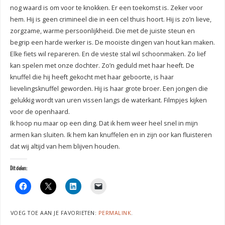
nog waard is om voor te knokken. Er een toekomst is. Zeker voor
hem. Hij is geen crimineel die in een cel thuis hoort. Hij is zo’n lieve,
zorgzame, warme persoonlijkheid. Die met de juiste steun en
begrip een harde werker is. De mooiste dingen van hout kan maken.
Elke fiets wil repareren. En de vieste stal wil schoonmaken. Zo lief
kan spelen met onze dochter. Zo’n geduld met haar heeft. De
knuffel die hij heeft gekocht met haar geboorte, is haar
lievelingsknuffel geworden. Hij is haar grote broer. Een jongen die
gelukkig wordt van uren vissen langs de waterkant. Filmpjes kijken
voor de openhaard.
Ik hoop nu maar op een ding. Dat ik hem weer heel snel in mijn
armen kan sluiten. Ik hem kan knuffelen en in zijn oor kan fluisteren
dat wij altijd van hem blijven houden.
Dit delen:
VOEG TOE AAN JE FAVORIETEN:
PERMALINK
.