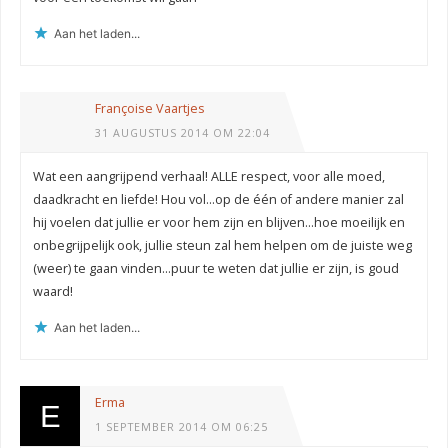
Aan het laden...
Françoise Vaartjes
31 AUGUSTUS 2014 OM 22:04
Wat een aangrijpend verhaal! ALLE respect, voor alle moed,
daadkracht en liefde! Hou vol…op de één of andere manier zal
hij voelen dat jullie er voor hem zijn en blijven…hoe moeilijk en
onbegrijpelijk ook, jullie steun zal hem helpen om de juiste weg
(weer) te gaan vinden…puur te weten dat jullie er zijn, is goud
waard!
Aan het laden...
Erma
1 SEPTEMBER 2014 OM 06:25