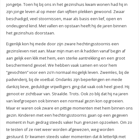
jongetje. Toen hij bij ons in het gezinshuis kwam wonen had hij in
zijn jonge leven al op meer dan vijftien plekken gewoond. Zwaar
beschadigd, veel stoornissen, maar als basis een lief, open en
ondeugend kind. Met vallen en opstaan heeft hij de jaren binnen
het gezinshuis doorstaan.
Eigenlijk kon hij mede door zijn zware hechtingsstoornis een
gezinsleven niet aan. Maar mijn man en ik hadden vanaf begin af
aan gelijk een klik met hem, een sterke aantrekking en een groot
beschermend gevoel. We hebben vaak samen en voor hem
“gevochten” voor een zo’n normaal mogelijk leven. Zwemles, bij de
padvinderij, bij de voetbal.
Ondanks zijn beperkingen en mede
dankzij lieve, geduldige vrijwilligers ging dat vaak ook heel goed. Hij
genoot er zichtbaar van. Straalde. Trots. Ook zo blij dat hij na jaren
van leefgroepen ook binnen een normaal gezin kon opgroeien.
Maar er waren ook zware en pittige momenten met hem binnen ons
gezin. Kinderen met een hechtingsstoornis gaan op een gegeven
moment in hun gedrag steeds vaker hun grenzen opzoeken. Om zo
te testen of ze niet weer worden afgewezen, weg worden
gestuurd. Er kwamen steeds vaker momenten dat ik letterlijk met