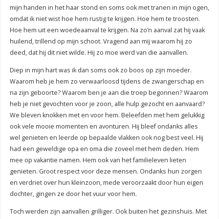
mijn handen in het haar stond en soms ook met tranen in mijn ogen,
omdat ik niet wist hoe hem rustig te krijgen. Hoe hem te troosten.
Hoe hem uit een woedeaanval te krijgen. Na zo’n aanval zat hij vaak
huilend, trillend op mijn schoot. Vragend aan mij waarom hij zo
deed, dat hij dit niet wilde. Hij zo moe werd van die aanvallen.
Diep in mijn hart was ik dan soms ook zo boos op zijn moeder.
Waarom heb je hem zo verwaarloosd tijdens de zwangerschap en
na zijn geboorte? Waarom ben je aan die troep begonnen? Waarom
heb je niet gevochten voor je zoon, alle hulp gezocht en aanvaard?
We bleven knokken met en voor hem. Beleefden met hem gelukkig
ook vele mooie momenten en avonturen. Hij bleef ondanks alles
wel genieten en leerde op bepaalde vlakken ook nog best veel. Hij
had een geweldige opa en oma die zoveel met hem deden. Hem
mee op vakantie namen. Hem ook van het familieleven lieten
genieten. Groot respect voor deze mensen. Ondanks hun zorgen
en verdriet over hun kleinzoon, mede veroorzaakt door hun eigen
dochter, gingen ze door het vuur voor hem.
Toch werden zijn aanvallen grilliger. Ook buiten het gezinshuis. Met