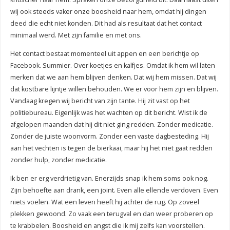
wij ook steeds vaker onze boosheid naar hem, omdat hij dingen
deed die echt niet konden. Dit had als resultaat dat het contact
minimaal werd. Met zijn familie en met ons.
Het contact bestaat momenteel uit appen en een berichtje op
Facebook. Summier. Over koetjes en kalfjes. Omdat ik hem wil laten
merken dat we aan hem blijven denken. Dat wij hem missen. Dat wij
dat kostbare lijntje willen behouden. We er voor hem zijn en blijven.
Vandaag kregen wij bericht van zijn tante. Hij zit vast op het
politiebureau. Eigenlijk was het wachten op dit bericht. Wist ik de
afgelopen maanden dat hij dit niet ging redden. Zonder medicatie.
Zonder de juiste woonvorm. Zonder een vaste dagbesteding. Hij
aan het vechten is tegen de bierkaai, maar hij het niet gaat redden
zonder hulp, zonder medicatie.
Ik ben er erg verdrietig van. Enerzijds snap ik hem soms ook nog.
Zijn behoefte aan drank, een joint. Even alle ellende verdoven. Even
niets voelen. Wat een leven heeft hij achter de rug. Op zoveel
plekken gewoond. Zo vaak een terugval en dan weer proberen op
te krabbelen. Boosheid en angst die ik mij zelfs kan voorstellen.