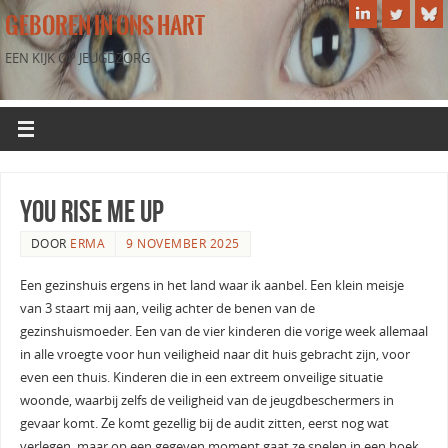
GEBOREN IN ONS HART
EEN KIJK OP JEUGDZORG
You rise me up
DOOR
ERMA
9 NOVEMBER 2025
Een gezinshuis ergens in het land waar ik aanbel. Een klein meisje
van 3 staart mij aan, veilig achter de benen van de
gezinshuismoeder. Een van de vier kinderen die vorige week allemaal
in alle vroegte voor hun veiligheid naar dit huis gebracht zijn, voor
even een thuis. Kinderen die in een extreem onveilige situatie
woonde, waarbij zelfs de veiligheid van de jeugdbeschermers in
gevaar komt. Ze komt gezellig bij de audit zitten, eerst nog wat
verlegen, maar op een gegeven moment gaat ze spelen in een hoek