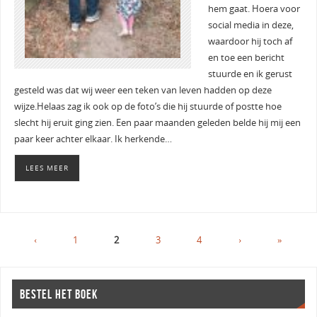
hem gaat. Hoera voor
social media in deze,
waardoor hij toch af
en toe een bericht
stuurde en ik gerust
gesteld was dat wij weer een teken van leven hadden op deze
wijze.Helaas zag ik ook op de foto’s die hij stuurde of postte hoe
slecht hij eruit ging zien. Een paar maanden geleden belde hij mij een
paar keer achter elkaar. Ik herkende…
LEES MEER
‹
1
2
3
4
›
»
BESTEL HET BOEK