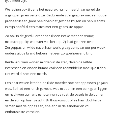
type moet zijn.
We lachen ook tijdens het gesprek, humor heeft haar gered de
afgelopen jaren verteld ze. Gedurende zo’n gesprek met een ouder
probeer ik een goed beeld van het gezin te krijgen en heb ik soms
in mijn hoofd al een match met een geschikte oppas.
Zo ook in dit geval. Eerder had ik een intake met een vrouw,
maatschappelijk werkster van beroep. Zij had gelezen over
Zorgoppas en wilde naast haar werk, graag een paar uur per week
ouders uit de brand helpen met een zorgbehoevend kind.
Beide vrouwen wonen midden in de stad, delen dezelfde
interesses en vinden humor vaak een redmiddel in moeilijke tijden.
Het werd al snel een match.
Een paar weken later belde ik de moeder hoe het oppassen gegaan
was. Ze had een lunch gekocht, was midden in een park gaan liggen
en had twee uur lang genoten van de rust, de vogels in de bomen
en de zon op haar gezicht. Bij thuiskomst trof ze haar dochtertje
samen met de oppas aan, spelend in de zandbak en vol
enthousiaste verhalen.