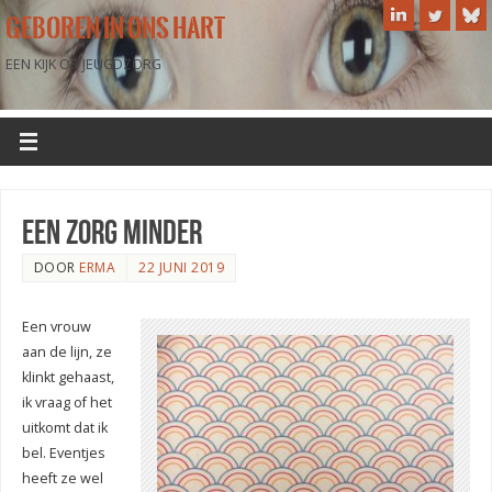
GEBOREN IN ONS HART
EEN KIJK OP JEUGDZORG
een zorg minder
DOOR
ERMA
22 JUNI 2019
Een vrouw
aan de lijn, ze
klinkt gehaast,
ik vraag of het
uitkomt dat ik
bel. Eventjes
heeft ze wel