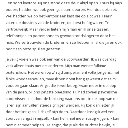
Een soort kantoor. Bij ons stond deze deur altijd open. Thuis bij mijn
ouders hadden we ook geen gesloten deuren. Hier dus ook niet.
Wel hadden we op het kantoor een kast die op slot was. Hierin
zaten de dossiers van de kinderen, die best heftig waren. Te
vertrouwelijk. Maar verder lieten mijn man en ik onze tassen,
telefoontjes en portemonnees gewoon rondslingeren door het
huis. We vertrouwden de kinderen en ze hebben in al die jaren ook
nooit aan onze spullen gezeten.
Je veilig voelen was ook een van de voorwaarden. Ik was overdag
vaak alleen thuis met de kinderen. Mijn man werkte fulltime
buitenshuis. Het waren op z’n tijd temperament volle jongens, met
flinke woedeaanvallen, maar ik ben nooit bang geweest dat ze mij
zouden gaan slaan. Angst die ik wel kreeg, kwam meer in de loop
van de jaren, bij ons jongste pleegkind. Hij had zoveel psychische
stoornissen, dat door de hechting naar ons toe, in de loop van de
jaren zijn aanvallen steeds grilliger werden. Hij kon dan letterlijk
door het lint gaan. Zichzelf pijn doen. Daardoor kreeg ik wel een
soort van angst in mijzelf. Ik kan hem niet meer rustig krijgen. Ik kan
hem niet meer helpen. De angst, dat je als die nuchter bekijkt, je