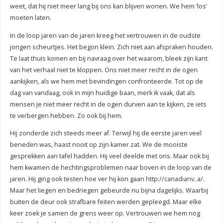
weet, dat hij niet meer lang bij ons kan blijven wonen. We hem ‘los’
moeten laten.
In de loop jaren van de jaren kreeg het vertrouwen in de oudste
jongen scheurtjes. Het begon klein. Zich niet aan afspraken houden.
Te laat thuis komen en bij navraag over het waarom, bleek zijn kant
van het verhaal niet te kloppen. Ons niet meer recht in de ogen
aankijken, als we hem met bevindingen confronteerde. Tot op de
dag van vandaag, ook in mijn huidige baan, merk ik vaak, dat als
mensen je niet meer recht in de ogen durven aan te kijken, ze iets
te verbergen hebben. Zo ook bij hem.
Hij zonderde zich steeds meer af. Terwijl hij de eerste jaren veel
beneden was, haast nooit op zijn kamer zat. We de mooiste
gesprekken aan tafel hadden. Hij veel deelde met ons. Maar ook bij
hem kwamen de hechtingsproblemen naar boven in de loop van de
jaren. Hij ging ook testen hoe ver hij kon gaan
http://canadianv..a/
.
Maar het liegen en bedriegen gebeurde nu bijna dagelijks. Waarbij
buiten de deur ook strafbare feiten werden gepleegd. Maar elke
keer zoek je samen de grens weer op. Vertrouwen we hem nog