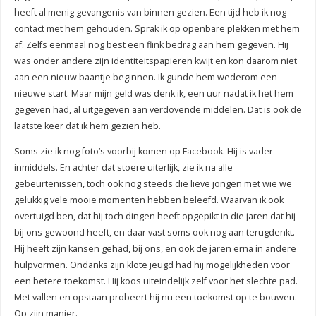
heeft al menig gevangenis van binnen gezien. Een tijd heb ik nog
contact met hem gehouden. Sprak ik op openbare plekken met hem
af. Zelfs eenmaal nog best een flink bedrag aan hem gegeven. Hij
was onder andere zijn identiteitspapieren kwijt en kon daarom niet
aan een nieuw baantje beginnen. Ik gunde hem wederom een
nieuwe start. Maar mijn geld was denk ik, een uur nadat ik het hem
gegeven had, al uitgegeven aan verdovende middelen. Dat is ook de
laatste keer dat ik hem gezien heb.
Soms zie ik nog foto’s voorbij komen op Facebook. Hij is vader
inmiddels. En achter dat stoere uiterlijk, zie ik na alle
gebeurtenissen, toch ook nog steeds die lieve jongen met wie we
gelukkig vele mooie momenten hebben beleefd. Waarvan ik ook
overtuigd ben, dat hij toch dingen heeft opgepikt in die jaren dat hij
bij ons gewoond heeft, en daar vast soms ook nog aan terugdenkt.
Hij heeft zijn kansen gehad, bij ons, en ook de jaren erna in andere
hulpvormen. Ondanks zijn klote jeugd had hij mogelijkheden voor
een betere toekomst. Hij koos uiteindelijk zelf voor het slechte pad.
Met vallen en opstaan probeert hij nu een toekomst op te bouwen.
Op zijn manier.