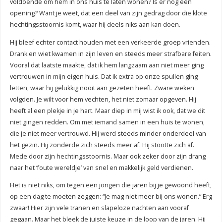
voldoende om hem in ons huis te laten wonen? Is er nog een
opening? Want je weet, dat een deel van zijn gedrag door die klote
hechtingsstoornis komt, waar hij deels niks aan kan doen.
Hij bleef echter contact houden met een verkeerde groep vrienden.
Drank en wiet kwamen in zijn leven en steeds meer strafbare feiten.
Vooral dat laatste maakte, dat ik hem langzaam aan niet meer ging
vertrouwen in mijn eigen huis. Dat ik extra op onze spullen ging
letten, waar hij gelukkig nooit aan gezeten heeft. Zware weken
volgden. Je wilt voor hem vechten, het niet zomaar opgeven. Hij
heeft al een plekje in je hart. Maar diep in mij wist ik ook, dat we dit
niet gingen redden. Om met iemand samen in een huis te wonen,
die je niet meer vertrouwd. Hij werd steeds minder onderdeel van
het gezin. Hij zonderde zich steeds meer af. Hij stootte zich af.
Mede door zijn hechtingsstoornis. Maar ook zeker door zijn drang
naar het ‘foute wereldje’ van snel en makkelijk geld verdienen.
Het is niet niks, om tegen een jongen die jaren bij je gewoond heeft,
op een dag te moeten zeggen: “Je mag niet meer bij ons wonen.” Erg
zwaar! Hier zijn vele tranen en slapeloze nachten aan vooraf
gegaan. Maar het bleek de juiste keuze in de loop van de jaren. Hij