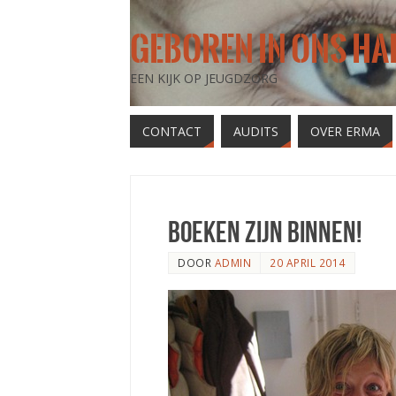
GEBOREN IN ONS HA
EEN KIJK OP JEUGDZORG
CONTACT
AUDITS
OVER ERMA
Boeken zijn binnen!
DOOR
ADMIN
20 APRIL 2014