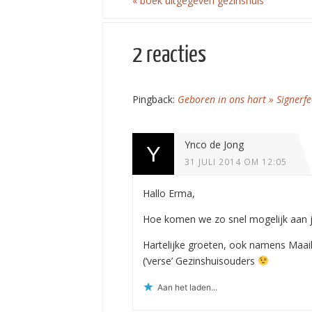
«
boek uitgegeven gezinshuis
2 reacties
Pingback:
Geboren in ons hart » Signerf
Ynco de Jong
31 JULI 2014 OM 12:05
Hallo Erma,
Hoe komen we zo snel mogelijk aan 
Hartelijke groeten, ook namens Maai
(‘verse’ Gezinshuisouders
Aan het laden...