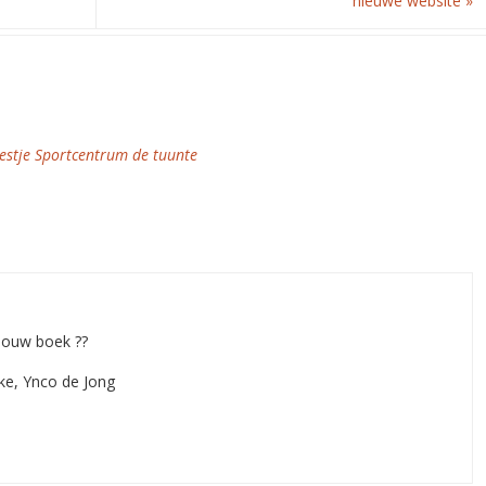
nieuwe website
»
eestje Sportcentrum de tuunte
jouw boek ??
ke, Ynco de Jong