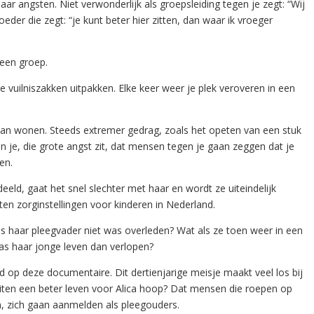
aar angsten. Niet verwonderlijk als groepsleiding tegen je zegt: “Wij
der die zegt: “je kunt beter hier zitten, dan waar ik vroeger
 een groep.
we vuilniszakken uitpakken. Elke keer weer je plek veroveren in een
gaan wonen. Steeds extremer gedrag, zoals het opeten van een stuk
in je, die grote angst zit, dat mensen tegen je gaan zeggen dat je
en.
eld, gaat het snel slechter met haar en wordt ze uiteindelijk
en zorginstellingen voor kinderen in Nederland.
ls haar pleegvader niet was overleden? Wat als ze toen weer in een
as haar jonge leven dan verlopen?
 op deze documentaire. Dit dertienjarige meisje maakt veel los bij
 buiten een beter leven voor Alica hoop? Dat mensen die roepen op
en, zich gaan aanmelden als pleegouders.