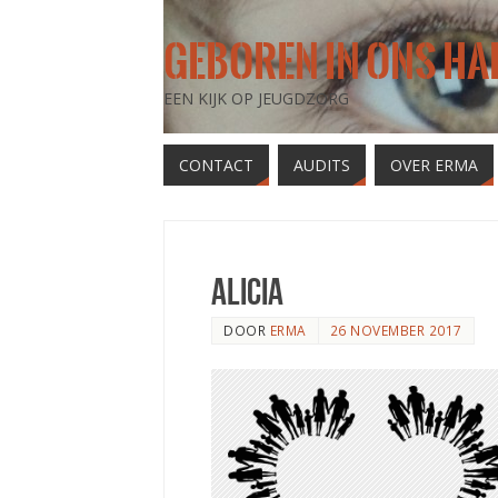
GEBOREN IN ONS HA
EEN KIJK OP JEUGDZORG
CONTACT
AUDITS
OVER ERMA
Alicia
DOOR
ERMA
26 NOVEMBER 2017