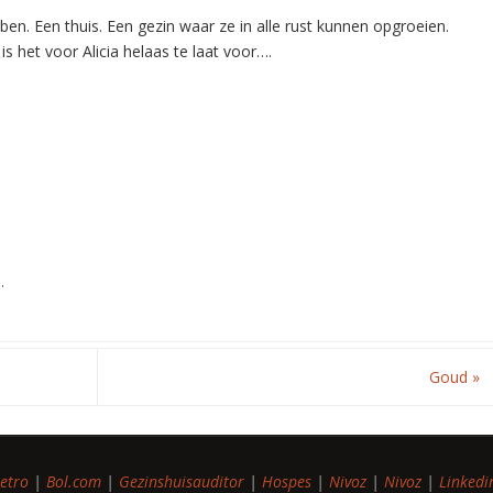
ben. Een thuis. Een gezin waar ze in alle rust kunnen opgroeien.
s het voor Alicia helaas te laat voor….
K
.
Goud
»
etro
|
Bol.com
|
Gezinshuisauditor
|
Hospes
|
Nivoz
|
Nivoz
|
Linkedi