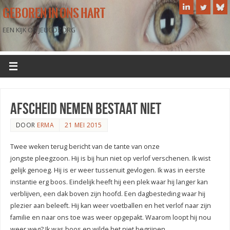
GEBOREN IN ONS HART
EEN KIJK OP JEUGDZORG
afscheid nemen bestaat niet
DOOR
ERMA
21 MEI 2015
Twee weken terug bericht van de tante van onze
jongste pleegzoon. Hij is bij hun niet op verlof verschenen. Ik wist
gelijk genoeg. Hij is er weer tussenuit gevlogen. Ik was in eerste
instantie erg boos. Eindelijk heeft hij een plek waar hij langer kan
verblijven, een dak boven zijn hoofd. Een dagbesteding waar hij
plezier aan beleeft. Hij kan weer voetballen en het verlof naar zijn
familie en naar ons toe was weer opgepakt. Waarom loopt hij nou
weer weg? Ik was boos en wilde het niet begrijpen.