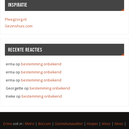
INSPIRATIE
Pleegzorg.nl
Gezinshuis.com
RECENTE REACTIES
erma
op
bestemming onbekend
erma
op
bestemming onbekend
erma
op
bestemming onbekend
Georgette
op
bestemming onbekend
Ineke
op
bestemming onbekend
Erma
ook in :
Metro
|
Bol.com
|
Gezinshuisauditor
|
Hospes
|
Nivoz
|
Nivoz
|