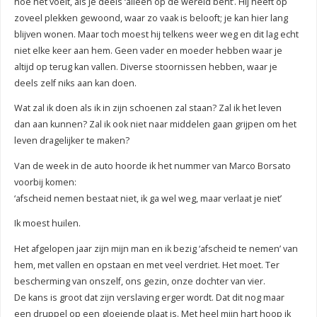
hoe het voelt, als je deels ‘alleen op de wereld bent’. Hij heeft op
zoveel plekken gewoond, waar zo vaak is belooft; je kan hier lang
blijven wonen. Maar toch moest hij telkens weer weg en dit lag echt
niet elke keer aan hem. Geen vader en moeder hebben waar je
altijd op terug kan vallen. Diverse stoornissen hebben, waar je
deels zelf niks aan kan doen.
Wat zal ik doen als ik in zijn schoenen zal staan? Zal ik het leven
dan aan kunnen? Zal ik ook niet naar middelen gaan grijpen om het
leven dragelijker te maken?
Van de week in de auto hoorde ik het nummer van Marco Borsato
voorbij komen:
‘afscheid nemen bestaat niet, ik ga wel weg, maar verlaat je niet’
Ik moest huilen.
Het afgelopen jaar zijn mijn man en ik bezig ‘afscheid te nemen’ van
hem, met vallen en opstaan en met veel verdriet. Het moet. Ter
bescherming van onszelf, ons gezin, onze dochter van vier.
De kans is groot dat zijn verslaving erger wordt. Dat dit nog maar
een druppel op een gloeiende plaat is. Met heel mijn hart hoop ik