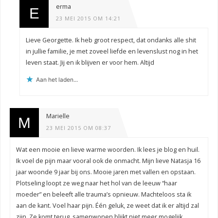
erma
23 MEI 2015 OM 14:21
Lieve Georgette. Ik heb groot respect, dat ondanks alle shit
in jullie familie, je met zoveel liefde en levenslust nog in het
leven staat. Jij en ik blijven er voor hem. Altijd
Aan het laden...
Marielle
23 MEI 2015 OM 08:37
Wat een mooie en lieve warme woorden. Ik lees je blog en huil.
Ik voel de pijn maar vooral ook de onmacht. Mijn lieve Natasja 16
jaar woonde 9 jaar bij ons. Mooie jaren met vallen en opstaan.
Plotseling loopt ze weg naar het hol van de leeuw “haar
moeder” en beleeft alle trauma’s opnieuw. Machteloos sta ik
aan de kant. Voel haar pijn. Één geluk, ze weet dat ik er altijd zal
zijn. Ze komt terug, samenwonen blijkt niet meer mogelijk.