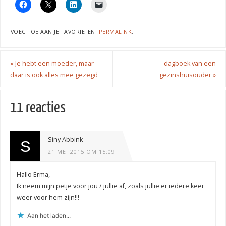
VOEG TOE AAN JE FAVORIETEN:
PERMALINK
.
«
Je hebt een moeder, maar
dagboek van een
daar is ook alles mee gezegd
gezinshuisouder
»
11 reacties
Siny Abbink
21 MEI 2015 OM 15:09
Hallo Erma,
Ik neem mijn petje voor jou / jullie af, zoals jullie er iedere keer
weer voor hem zijn!!!
Aan het laden...