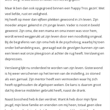
Maar ik ben dan ook opgegroeid binnen een ‘happy Tros gezin’. Met
veel liefde, rust en veiligheid.
Hij heeft op meer dan vijftien plekken gewoond in z’n leven. Zijn
moeder amper gekend in z’n jonge leven. Vader is nooit in beeld
geweest. Zijn oma, die een mama en oma ineen was voor hem,
wordt wreed weggerukt uit zijn leven door een noodlottig ongeval.
Bij de begrafenis van zijn oma heb ik de psycholoog, waarbij hij toen
onder behandeling was, gevraagd wat de gevolgen kunnen zijn van
een leven wat onze pleegzoon al achter de rug heeft. Verslaving en
depressies.
Verslaving lijkt nu onderdeel te worden van zijn leven. Gisteravond
is hij weer verschenen op het terrein van de instelling, zo stoned
als een garnaal. Zijn mentor heeft een vermoeden waar hij zich
heeft opgehouden de afgelopen weken. De kans is daarom groot
dat hij diverse middelen gebruikt heeft, naast de drank.
Naast boosheid heb ik dan verdriet. Want ik heb door mijn fijne
jeugd, mijn lieve familie en vrienden om mij heen, totaal geen idee