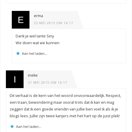
erma
23 MEI 2015 OM 14:17
Dank je wel tante Siny
We doen wat we kunnen
Aan het laden...
ineke
21 MEI 2015 OM 16:17
Dit verhaal is de kern van het woord onvoorwaardelijk. Respect,
een traan, bewondering maar vooral trots dat ik kan en mag
zeggen dat ik een goede vriendin van jullie ben voel ik als ik je
blogs lees. Jullie zijn twee kanjers met het hart op de juist plek!
Aan het laden...